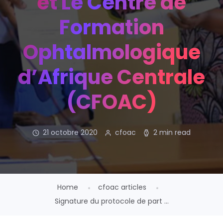
et Le Centre de
Formation
Ophtalmologique
d’Afrique Centrale
(CFOAC)
21 octobre 2020
cfoac
2 min read
Home
cfoac articles
Signature du protocole de part ...