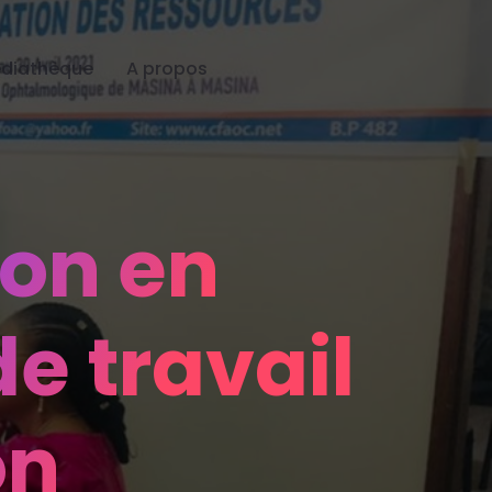
diathèque
A propos
ion en
e travail
on