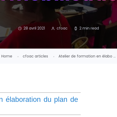
28 avril 2021
cfoac
2 min read
Home
cfoac articles
Atelier de formation en élabo ...
en élaboration du plan de