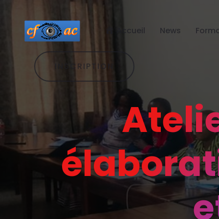
Accueil
News
Forma
INSCRIPTION
Ateli
élaborat
e