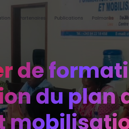
tion
Partenaires
Publications
Palmarès
Mé
er de format
ion du plan d
t mobilisati