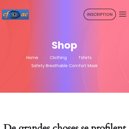
INSCRIPTION
Shop
Home
Clothing
Tshirts
Safety Breathable Comfort Mask
De grandes choses se profilent