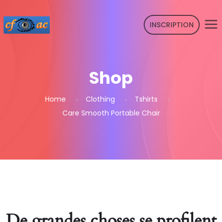
INSCRIPTION
Shop
Home
Clothing
Tshirts
Care Smooth Portable Chair
De grandes choses se profilent