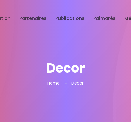
tion
Partenaires
Publications
Palmarès
Mé
Decor
Home
Decor