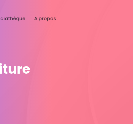
diathèque
A propos
iture