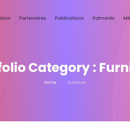
tion
Partenaires
Publications
Palmarès
Mé
folio Category :
Furn
Home
Furniture